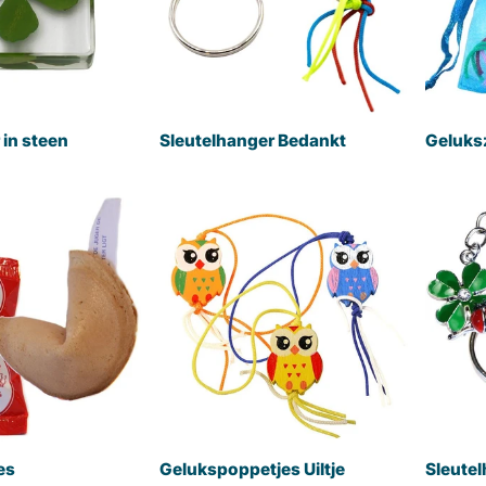
 in steen
Sleutelhanger Bedankt
Geluks
es
Gelukspoppetjes Uiltje
Sleutel