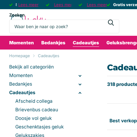
Sinds 2008 de Grootste Gelukswinkel
Lees meer
Sinds 2008 de Grootste Gelukswinkel
Gratis verzending
Gratis verzending
Lees meer
Gratis geluksbrenger
Gratis geluksbrenger
Lees meer
vanaf 75 euro
🍀
Gratis verz
Gratis verz
bij e
Zoeken
Momenten
Bedankjes
Cadeautjes
Geluksbreng
Homepage
Cadeautjes
Cadeau
Bekijk all categoriën
Momenten
Bedankjes
318 product
Cadeautjes
Afscheid collega
Brievenbus cadeau
Doosje vol geluk
Geschenktasjes geluk
Gelukszakjes