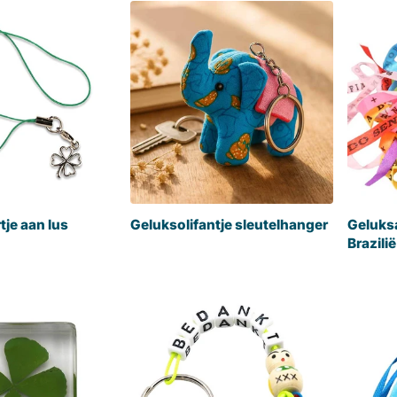
tje aan lus
Geluksolifantje sleutelhanger
Geluks
Brazilië