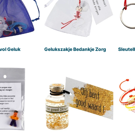
vol Geluk
Gelukszakje Bedankje Zorg
Sleutel