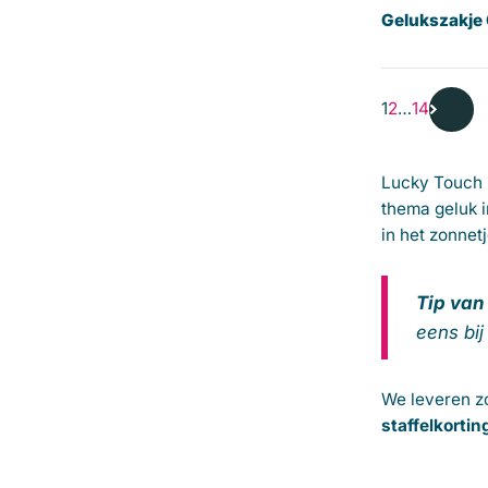
Gelukszakje
1
2
…
14
Lucky Touch 
thema geluk i
in het zonnet
Tip van
eens bij
We leveren z
staffelkorti