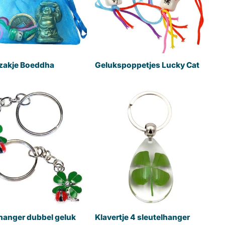
zakje Boeddha
Gelukspoppetjes Lucky Cat
hanger dubbel geluk
Klavertje 4 sleutelhanger