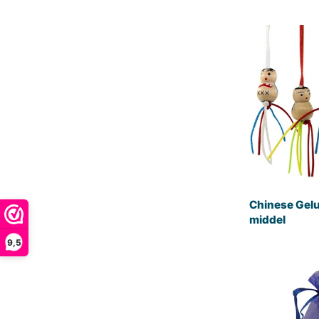
Chinese Gel
middel
9,5