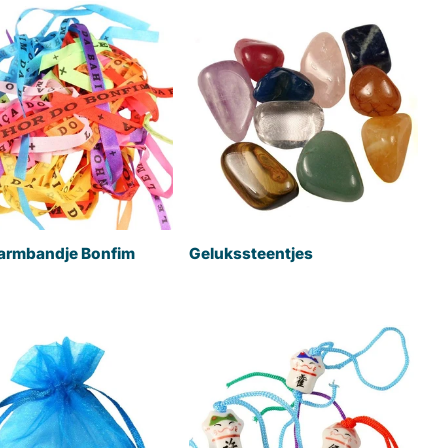
armbandje Bonfim
Gelukssteentjes