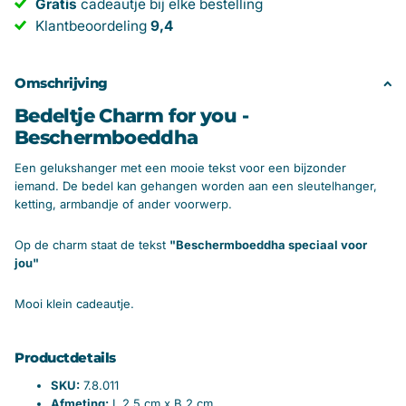
Gratis
cadeautje bij elke bestelling
Klantbeoordeling
9,4
Omschrijving
Bedeltje Charm for you -
Beschermboeddha
Een gelukshanger met een mooie tekst voor een bijzonder
iemand. De bedel kan gehangen worden aan een sleutelhanger,
ketting, armbandje of ander voorwerp.
Op de charm staat de tekst
"Beschermboeddha speciaal voor
jou"
Mooi klein cadeautje.
Productdetails
SKU:
7.8.011
Afmeting:
L 2,5 cm x B 2 cm