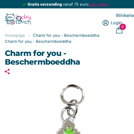
Gratis verzending
Gratis verzending
vanaf 75 euro
Lees meer
Winkel
Login
0
Homepage
Charm for you - Beschermboeddha
Charm for you - Beschermboeddha
Charm for you -
Beschermboeddha