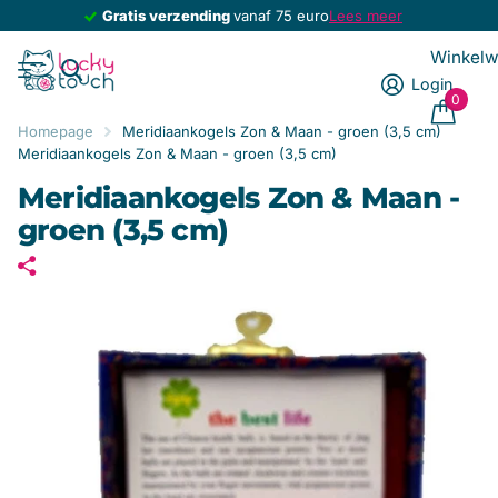
Gratis verzending
Gratis verzending
vanaf 75 euro
Lees meer
Winkel
Login
0
Homepage
Meridiaankogels Zon & Maan - groen (3,5 cm)
Meridiaankogels Zon & Maan - groen (3,5 cm)
Meridiaankogels Zon & Maan -
groen (3,5 cm)