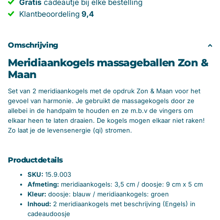
Gratis
cadeautje bij elke bestelling
Klantbeoordeling
9,4
Omschrijving
Meridiaankogels massageballen Zon &
Maan
Set van 2 meridiaankogels met de opdruk Zon & Maan voor het
gevoel van harmonie. Je gebruikt de massagekogels door ze
allebei in de handpalm te houden en ze m.b.v de vingers om
elkaar heen te laten draaien. De kogels mogen elkaar niet raken!
Zo laat je de levensenergie (qi) stromen.
Productdetails
SKU:
15.9.003
Afmeting:
m
eridiaankogels: 3,5 cm / doosje: 9 cm x 5 cm
Kleur:
d
oosje: blauw / meridiaankogels: groen
Inhoud:
2 meridiaankogels met beschrijving (Engels) in
cadeaudoosje