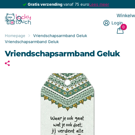
Gratis verzending
Gratis verzending
vanaf 75 euro
Lees meer
Winkel
Login
0
Homepage
Vriendschapsarmband Geluk
Vriendschapsarmband Geluk
Vriendschapsarmband Geluk